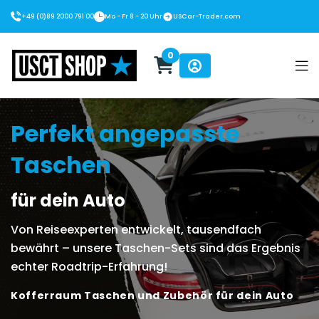
+49 (0)89 2000 791 00
Mo - Fr 8 - 20 Uhr
USCar-Trader.com
0
USCT Shop
Perfekt angepasste
Taschen
für dein Auto
Von Reiseexperten entwickelt, tausendfach
bewährt – unsere Taschen-Sets sind das Ergebnis
echter Roadtrip-Erfahrung!
Kofferraum Taschen und Zubehör für dein Auto