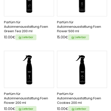
Parfüm für
Parfüm für
ZUM WARENKORB
ZUM WARENKORB
Autoinnenausstattung Foen
Autoinnenausstattung Foen
Green Tea 200 ml
Flower 500 ml
HINZUFÜGEN
HINZUFÜGEN
{{ name }} auf {{ platform }}
{{ name }} auf {{ platform }}
10.00€
15.00€
Lieferbar
Lieferbar
Parfüm für
Parfüm für
ZUM WARENKORB
ZUM WARENKORB
Autoinnenausstattung Foen
Autoinnenausstattung Foen
Flower 200 ml
Cookies 200 ml
HINZUFÜGEN
HINZUFÜGEN
{{ name }} auf {{ platform }}
{{ name }} auf {{ platform }}
10.00€
10.00€
Lieferbar
Lieferbar