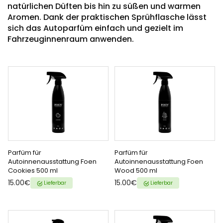
natürlichen Düften bis hin zu süßen und warmen
Aromen. Dank der praktischen Sprühflasche lässt
sich das Autoparfüm einfach und gezielt im
Fahrzeuginnenraum anwenden.
Parfüm für
Parfüm für
ZUM WARENKORB
ZUM WARENKORB
Autoinnenausstattung Foen
Autoinnenausstattung Foen
Cookies 500 ml
Wood 500 ml
HINZUFÜGEN
HINZUFÜGEN
{{ name }} auf {{ platform }}
{{ name }} auf {{ platform }}
15.00€
15.00€
Lieferbar
Lieferbar