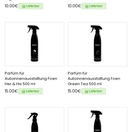
HINZUFÜGEN
HINZUFÜGEN
{{ name }} auf {{ platform }}
{{ name }} auf {{ platform }}
10.00€
10.00€
Lieferbar
Lieferbar
Parfüm für
Parfüm für
ZUM WARENKORB
ZUM WARENKORB
Autoinnenausstattung Foen
Autoinnenausstattung Foen
Her & His 500 ml
Green Tea 500 ml
HINZUFÜGEN
HINZUFÜGEN
{{ name }} auf {{ platform }}
{{ name }} auf {{ platform }}
15.00€
15.00€
Lieferbar
Lieferbar