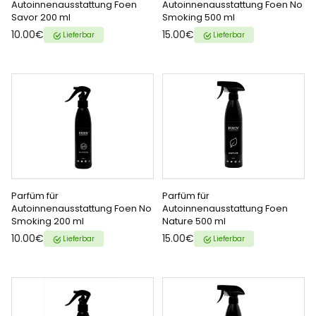
Autoinnenausstattung Foen
Autoinnenausstattung Foen No
Savor 200 ml
Smoking 500 ml
HINZUFÜGEN
HINZUFÜGEN
{{ name }} auf {{ platform }}
{{ name }} auf {{ platform }}
10.00€
15.00€
Lieferbar
Lieferbar
Parfüm für
Parfüm für
ZUM WARENKORB
ZUM WARENKORB
Autoinnenausstattung Foen No
Autoinnenausstattung Foen
Smoking 200 ml
Nature 500 ml
HINZUFÜGEN
HINZUFÜGEN
{{ name }} auf {{ platform }}
{{ name }} auf {{ platform }}
10.00€
15.00€
Lieferbar
Lieferbar