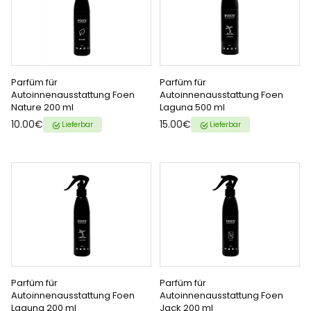
Parfüm für
Parfüm für
ZUM WARENKORB
ZUM WARENKORB
Autoinnenausstattung Foen
Autoinnenausstattung Foen
Nature 200 ml
Laguna 500 ml
HINZUFÜGEN
HINZUFÜGEN
{{ name }} auf {{ platform }}
{{ name }} auf {{ platform }}
10.00€
15.00€
Lieferbar
Lieferbar
Parfüm für
Parfüm für
ZUM WARENKORB
ZUM WARENKORB
Autoinnenausstattung Foen
Autoinnenausstattung Foen
Laguna 200 ml
Jack 200 ml