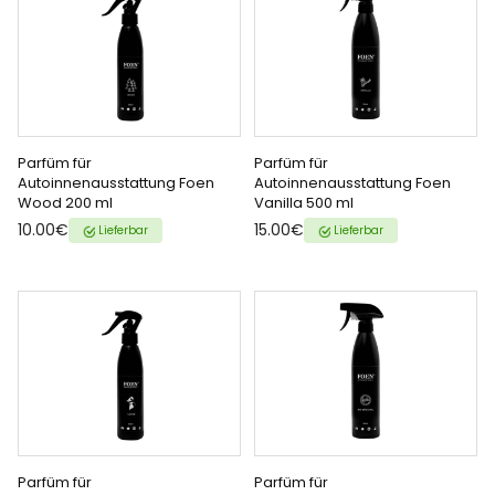
Parfüm für
Parfüm für
ZUM WARENKORB
ZUM WARENKORB
Autoinnenausstattung Foen
Autoinnenausstattung Foen
Wood 200 ml
Vanilla 500 ml
HINZUFÜGEN
HINZUFÜGEN
{{ name }} auf {{ platform }}
{{ name }} auf {{ platform }}
10.00€
15.00€
Lieferbar
Lieferbar
Parfüm für
Parfüm für
ZUM WARENKORB
ZUM WARENKORB