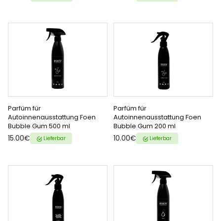
Parfüm für
Parfüm für
ZUM WARENKORB
ZUM WARENKORB
Autoinnenausstattung Foen
Autoinnenausstattung Foen
Bubble Gum 500 ml
Bubble Gum 200 ml
HINZUFÜGEN
HINZUFÜGEN
{{ name }} auf {{ platform }}
{{ name }} auf {{ platform }}
15.00€
10.00€
Lieferbar
Lieferbar