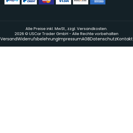
Alle Preise inkl. MwSt., zzgl. Versandkosten.
2026 © USCar Trader GmbH - Alle Rechte vorbehalten
Versand
Widerrufsbelehrung
Impressum
AGB
Datenschutz
Kontakt