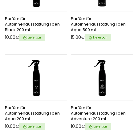
Parfüm für
Parfüm für
ZUM WARENKORB
ZUM WARENKORB
Autoinnenausstattung Foen
Autoinnenausstattung Foen
Black 200 ml
Aqua 500 ml
HINZUFÜGEN
HINZUFÜGEN
{{ name }} auf {{ platform }}
{{ name }} auf {{ platform }}
10.00€
15.00€
Lieferbar
Lieferbar
Parfüm für
Parfüm für
ZUM WARENKORB
ZUM WARENKORB
Autoinnenausstattung Foen
Autoinnenausstattung Foen
Aqua 200 ml
Adventure 200 ml
HINZUFÜGEN
HINZUFÜGEN
{{ name }} auf {{ platform }}
{{ name }} auf {{ platform }}
10.00€
10.00€
Lieferbar
Lieferbar