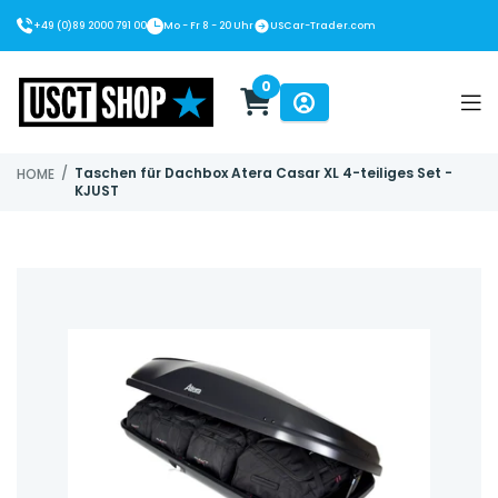
+49 (0)89 2000 791 00
Mo - Fr 8 - 20 Uhr
USCar-Trader.com
0
USCT Shop
/
Taschen für Dachbox Atera Casar XL 4-teiliges Set -
HOME
KJUST