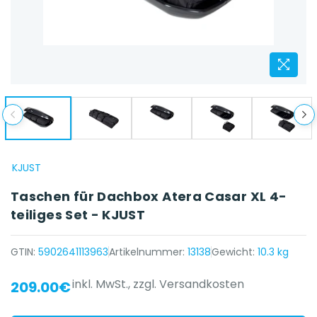
KJUST
Taschen für Dachbox Atera Casar XL 4-
teiliges Set - KJUST
GTIN:
5902641113963
Artikelnummer:
13138
Gewicht:
10.3 kg
inkl. MwSt.,
zzgl. Versandkosten
209.00€
{{ name }} auf {{ platform }}