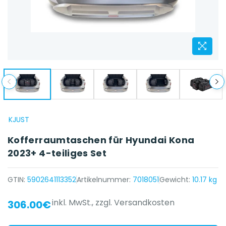
KJUST
Kofferraumtaschen für Hyundai Kona
2023+ 4-teiliges Set
GTIN:
5902641113352
Artikelnummer:
7018051
Gewicht:
10.17 kg
inkl. MwSt.,
zzgl. Versandkosten
306.00€
{{ name }} auf {{ platform }}