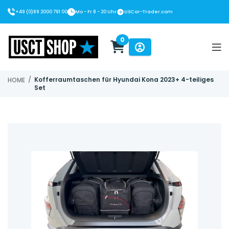
+49 (0)89 2000 791 00
Mo - Fr 8 - 20 Uhr
USCar-Trader.com
0
USCT Shop
/
Kofferraumtaschen für Hyundai Kona 2023+ 4-teiliges
HOME
Set