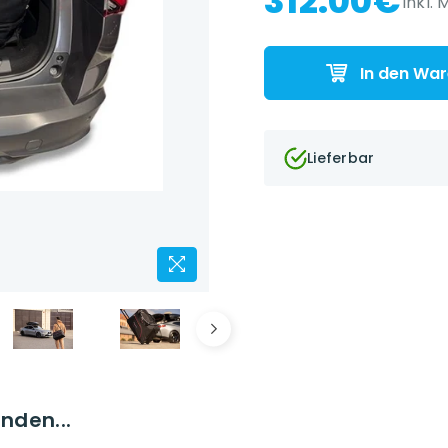
312.00€
inkl. 
In den Wa
Lieferbar
nden...