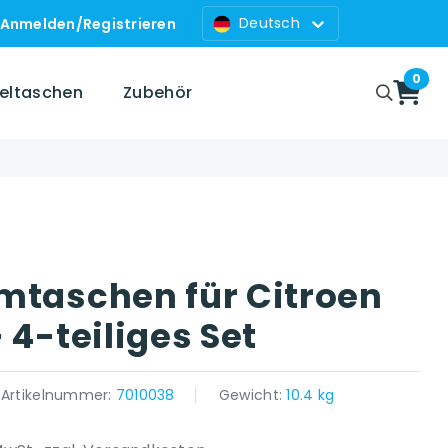
Deutsch
Anmelden
/
Registrieren
0
zeltaschen
Zubehör
mtaschen für Citroen
 4-teiliges Set
Artikelnummer:
7010038
Gewicht:
10.4 kg
 platform }}