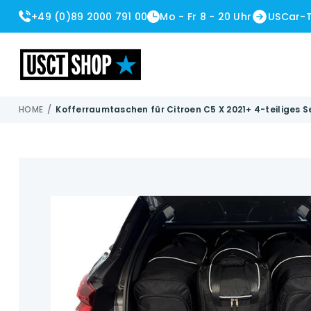
+49 (0)89 2000 791 00
Mo - Fr 8 - 20 Uhr
USCar-
USCT Shop
HOME
/
Kofferraumtaschen für Citroen C5 X 2021+ 4-teiliges S