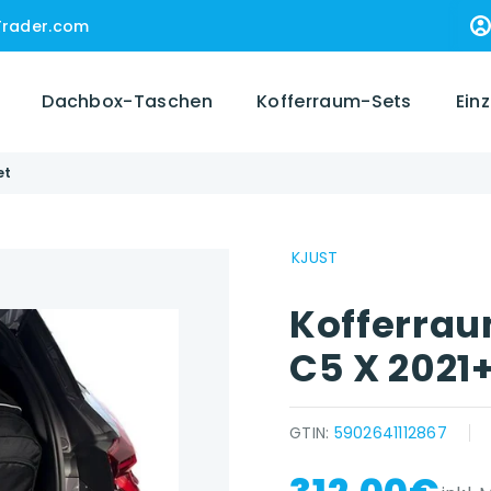
Trader.com
Dachbox-Taschen
Kofferraum-Sets
Ein
et
KJUST
Kofferrau
C5 X 2021+
GTIN:
5902641112867
{{ name }} auf {{