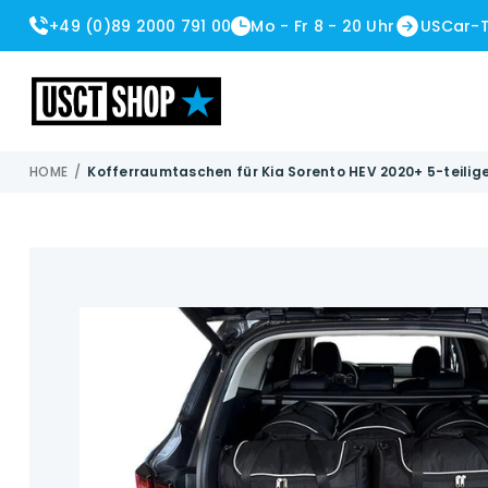
+49 (0)89 2000 791 00
Mo - Fr 8 - 20 Uhr
USCar-
USCT Shop
HOME
/
Kofferraumtaschen für Kia Sorento HEV 2020+ 5-teilig