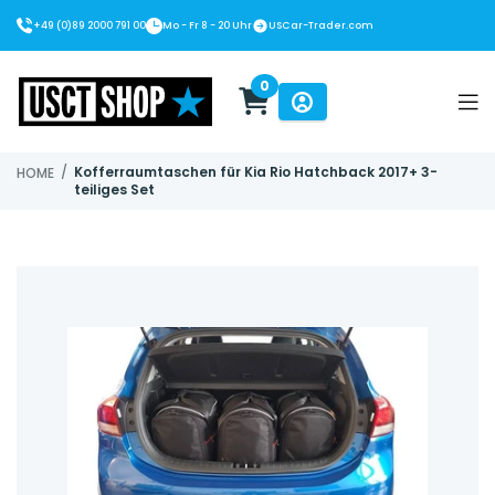
+49 (0)89 2000 791 00
Mo - Fr 8 - 20 Uhr
USCar-Trader.com
0
USCT Shop
/
Kofferraumtaschen für Kia Rio Hatchback 2017+ 3-
HOME
teiliges Set