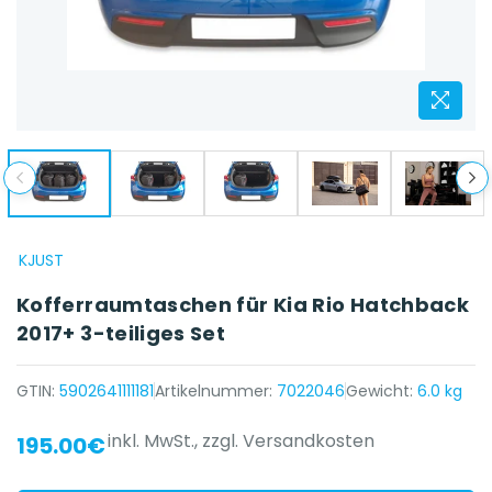
KJUST
Kofferraumtaschen für Kia Rio Hatchback
2017+ 3-teiliges Set
GTIN:
5902641111181
Artikelnummer:
7022046
Gewicht:
6.0 kg
inkl. MwSt.,
zzgl. Versandkosten
195.00€
{{ name }} auf {{ platform }}