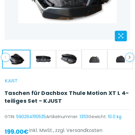
KJUST
Taschen für Dachbox Thule Motion XT L 4-
teiliges Set - KJUST
GTIN:
5902641110535
Artikelnummer:
13113
Gewicht:
10.0 kg
inkl. MwSt.,
zzgl. Versandkosten
199.00€
{{ name }} auf {{ platform }}