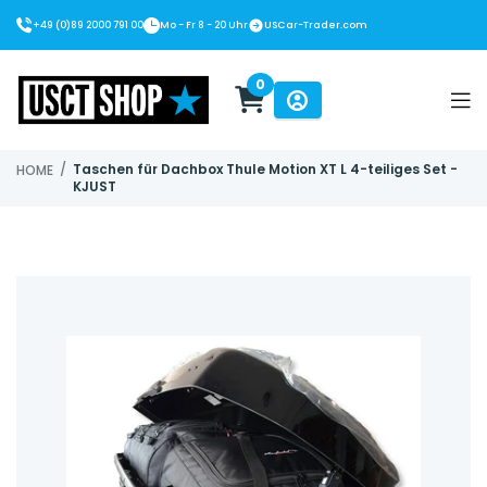
+49 (0)89 2000 791 00
Mo - Fr 8 - 20 Uhr
USCar-Trader.com
0
USCT Shop
/
Taschen für Dachbox Thule Motion XT L 4-teiliges Set -
HOME
KJUST