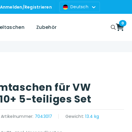
Deutsch
Anmelden
/
Registrieren
0
zeltaschen
Zubehör
umtaschen für VW
0+ 5-teiliges Set
Artikelnummer:
7043017
Gewicht:
13.4 kg
 platform }}