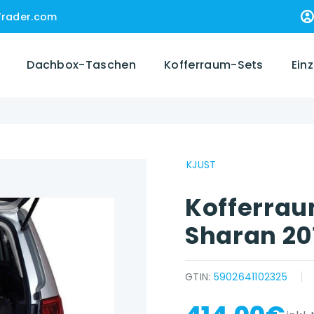
Trader.com
Dachbox-Taschen
Kofferraum-Sets
Ein
t
KJUST
Kofferra
Sharan 201
GTIN:
5902641102325
{{ name }} auf {{