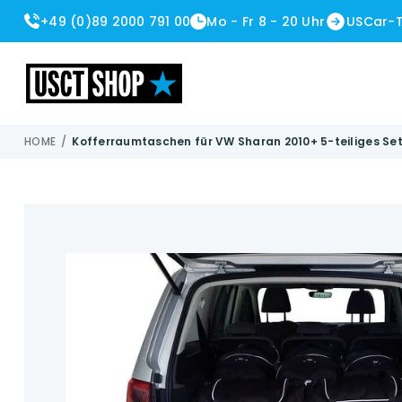
+49 (0)89 2000 791 00
Mo - Fr 8 - 20 Uhr
USCar-
USCT Shop
HOME
/
Kofferraumtaschen für VW Sharan 2010+ 5-teiliges Se