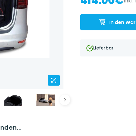
414.00€
inkl.
In den Wa
Lieferbar
nden...