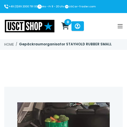
+49 (0)89 2000 791 00
Mo - Fr 8 - 20 Uhr
USCar-Trader.com
0
USCT Shop
/
Gepäckraumorganisator STAYHOLD RUBBER SMALL
HOME