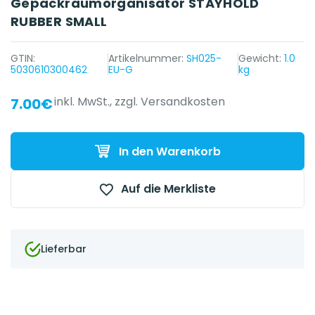
Gepäckraumorganisator STAYHOLD
RUBBER SMALL
GTIN:
Artikelnummer:
SH025-
Gewicht:
1.0
5030610300462
EU-G
kg
inkl. MwSt.,
zzgl. Versandkosten
7.00€
{{ name }} auf {{ platform }}
In den Warenkorb
Auf die Merkliste
Lieferbar