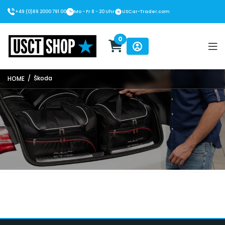
+49 (0)89 2000 791 00
Mo - Fr 8 - 20 Uhr
USCar-Trader.com
0
USCT Shop
/
Škoda
HOME