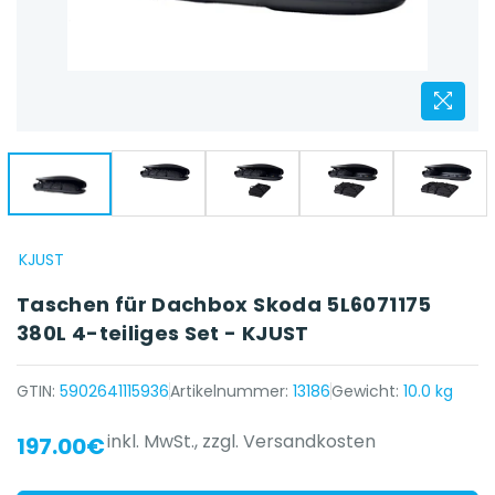
KJUST
Taschen für Dachbox Skoda 5L6071175
380L 4-teiliges Set - KJUST
GTIN:
5902641115936
Artikelnummer:
13186
Gewicht:
10.0 kg
inkl. MwSt.,
zzgl. Versandkosten
197.00€
{{ name }} auf {{ platform }}