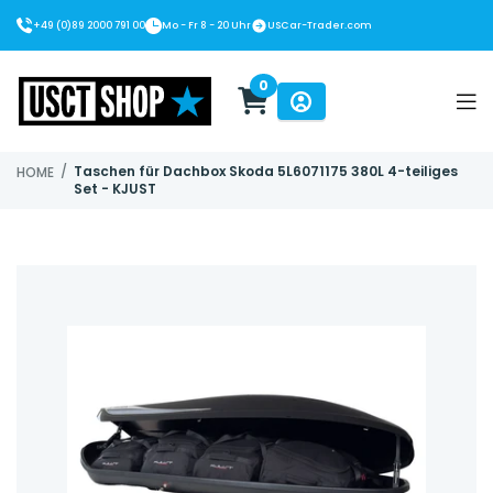
+49 (0)89 2000 791 00
Mo - Fr 8 - 20 Uhr
USCar-Trader.com
0
USCT Shop
/
Taschen für Dachbox Skoda 5L6071175 380L 4-teiliges
HOME
Set - KJUST