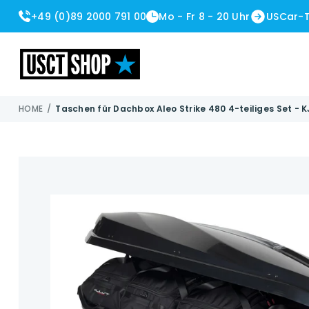
+49 (0)89 2000 791 00
Mo - Fr 8 - 20 Uhr
USCar-
USCT Shop
HOME
/
Taschen für Dachbox Aleo Strike 480 4-teiliges Set - 