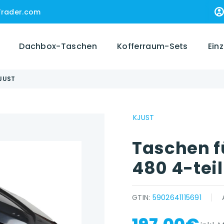
Trader.com
Dachbox-Taschen
Kofferraum-Sets
Ein
KJUST
KJUST
Taschen f
480 4-teil
GTIN:
5902641115691
{{ name }} auf {{