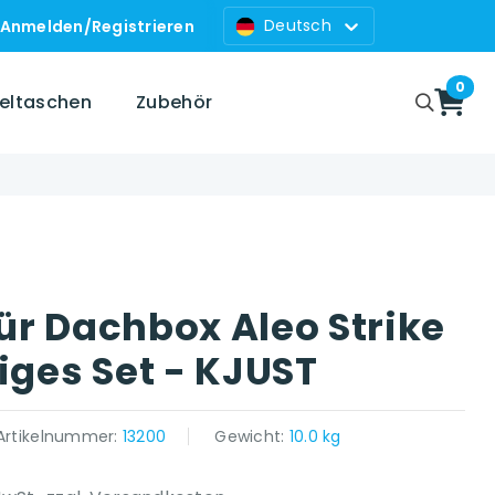
Deutsch
Anmelden
/
Registrieren
0
zeltaschen
Zubehör
ür Dachbox Aleo Strike
iges Set - KJUST
Artikelnummer:
13200
Gewicht:
10.0 kg
 platform }}