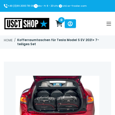
+49 (0)89 2000 791 00
Mo - Fr 8 - 20 Uhr
USCar-Trader.com
0
USCT Shop
/
Kofferraumtaschen für Tesla Model S EV 2021+ 7-
HOME
teiliges Set