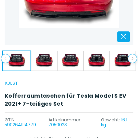
KJUST
Kofferraumtaschen für Tesla Model S EV
2021+ 7-teiliges Set
GTIN:
Artikelnummer:
Gewicht:
16.1
5902641114779
7050023
kg