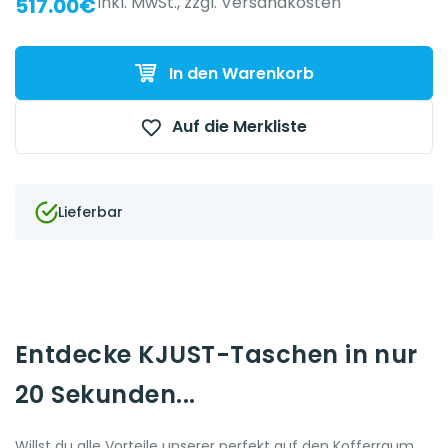
inkl. MwSt.,
zzgl. Versandkosten
517.00€
{{ name }} auf {{ platform }}
In den Warenkorb
Auf die Merkliste
Lieferbar
Entdecke KJUST-Taschen in nur
20 Sekunden...
Willst du alle Vorteile unserer perfekt auf den Kofferraum