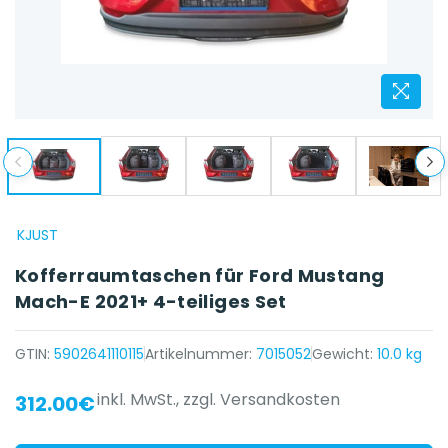
KJUST
Kofferraumtaschen für Ford Mustang
Mach-E 2021+ 4-teiliges Set
GTIN:
5902641110115
Artikelnummer:
7015052
Gewicht:
10.0 kg
inkl. MwSt.,
zzgl. Versandkosten
312.00€
{{ name }} auf {{ platform }}