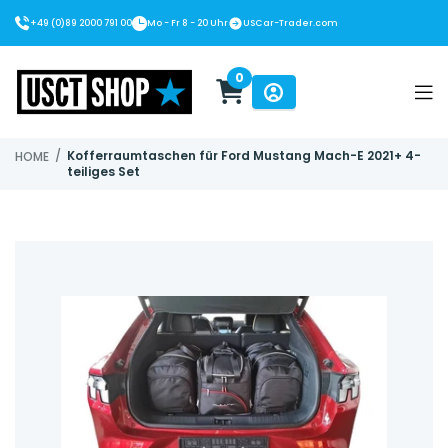
+49 (0)89 2000 791 00
Mo - Fr 8 - 20 Uhr
USCar-Trader.com
0
USCT Shop
/
Kofferraumtaschen für Ford Mustang Mach-E 2021+ 4-
HOME
teiliges Set