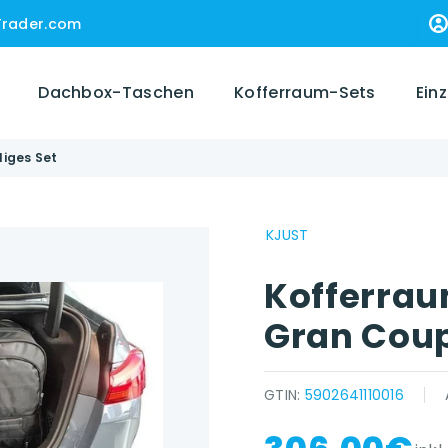
Trader.com
Dachbox-Taschen
Kofferraum-Sets
Ein
iges Set
KJUST
Kofferrau
Gran Coup
GTIN:
5902641110016
{{ name }} auf {{