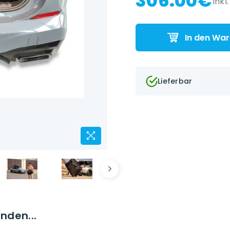
306.00€
inkl
In den Wa
Lieferbar
nden...