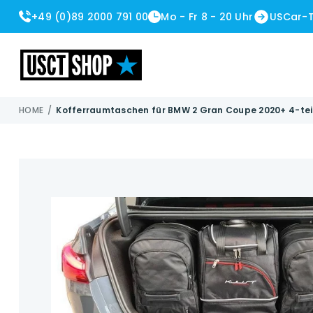
+49 (0)89 2000 791 00
Mo - Fr 8 - 20 Uhr
USCar-
USCT Shop
HOME
/
Kofferraumtaschen für BMW 2 Gran Coupe 2020+ 4-teil