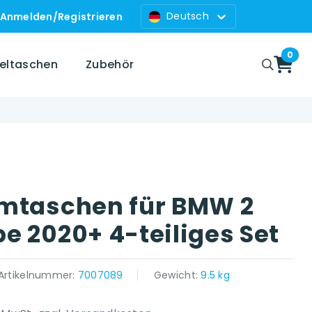
Deutsch
Anmelden
/
Registrieren
0
zeltaschen
Zubehör
mtaschen für BMW 2
e 2020+ 4-teiliges Set
Artikelnummer:
7007089
Gewicht:
9.5 kg
 platform }}