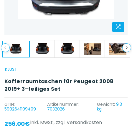
KJUST
Kofferraumtaschen für Peugeot 2008
2019+ 3-teiliges Set
GTIN:
Artikelnummer:
Gewicht:
9.3
5902641109409
7032026
kg
inkl. MwSt.,
zzgl. Versandkosten
256.00€
{{ name }} auf {{ platform }}