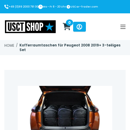
+49 (0)89 2000 791 00
Mo - Fr 8 - 20 Uhr
USCar-Trader.com
0
USCT Shop
/
Kofferraumtaschen für Peugeot 2008 2019+ 3-teiliges
HOME
Set