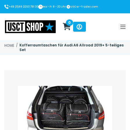
+49 (0)89 2000 791 00
Mo - Fr 8 - 20 Uhr
USCar-Trader.com
0
USCT Shop
/
Kofferraumtaschen für Audi A6 Allroad 2019+ 5-teiliges
HOME
Set