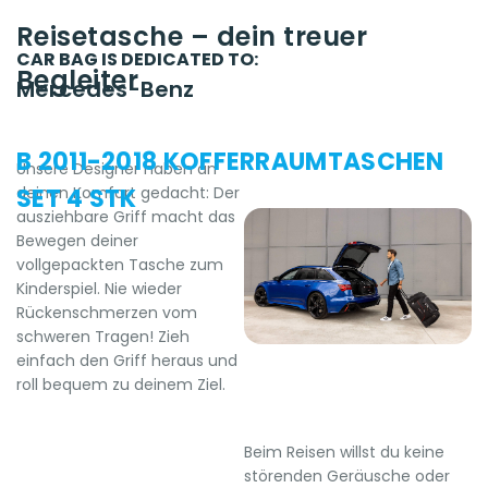
Reisetasche – dein treuer
CAR BAG IS DEDICATED TO:
Begleiter
Mercedes-Benz
B 2011-2018 KOFFERRAUMTASCHEN
Unsere Designer haben an
deinen Komfort gedacht: Der
SET 4 STK
ausziehbare Griff macht das
Bewegen deiner
vollgepackten Tasche zum
Kinderspiel. Nie wieder
Rückenschmerzen vom
schweren Tragen! Zieh
einfach den Griff heraus und
roll bequem zu deinem Ziel.
Beim Reisen willst du keine
störenden Geräusche oder