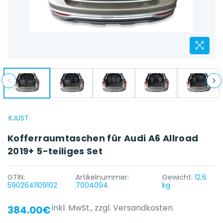
KJUST
Kofferraumtaschen für Audi A6 Allroad
2019+ 5-teiliges Set
GTIN:
Artikelnummer:
Gewicht:
12.6
5902641109102
7004094
kg
inkl. MwSt.,
zzgl. Versandkosten
384.00€
{{ name }} auf {{ platform }}