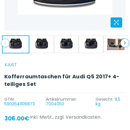
KJUST
Kofferraumtaschen für Audi Q5 2017+ 4-
teiliges Set
GTIN:
Artikelnummer:
Gewicht:
9.5
5902641106873
7004050
kg
inkl. MwSt.,
zzgl. Versandkosten
306.00€
{{ name }} auf {{ platform }}