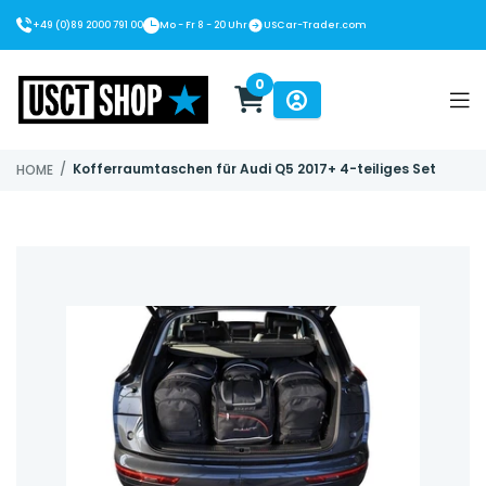
+49 (0)89 2000 791 00
Mo - Fr 8 - 20 Uhr
USCar-Trader.com
0
USCT Shop
/
Kofferraumtaschen für Audi Q5 2017+ 4-teiliges Set
HOME