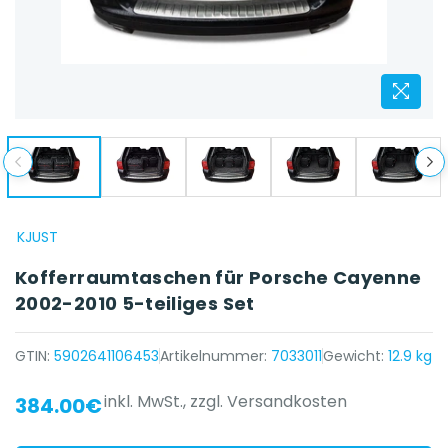
KJUST
Kofferraumtaschen für Porsche Cayenne
2002-2010 5-teiliges Set
GTIN:
5902641106453
Artikelnummer:
7033011
Gewicht:
12.9 kg
inkl. MwSt.,
zzgl. Versandkosten
384.00€
{{ name }} auf {{ platform }}