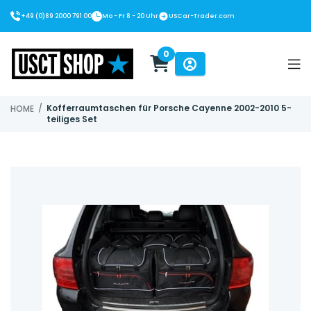
+49 (0)89 2000 791 00
Mo - Fr 8 - 20 Uhr
USCar-Trader.com
0
USCT Shop
/
Kofferraumtaschen für Porsche Cayenne 2002-2010 5-
HOME
teiliges Set