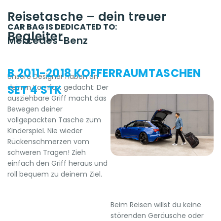
Reisetasche – dein treuer
CAR BAG IS DEDICATED TO:
Begleiter
Mercedes-Benz
B 2011-2018 KOFFERRAUMTASCHEN
Unsere Designer haben an
deinen Komfort gedacht: Der
SET 4 STK
ausziehbare Griff macht das
Bewegen deiner
vollgepackten Tasche zum
Kinderspiel. Nie wieder
Rückenschmerzen vom
schweren Tragen! Zieh
einfach den Griff heraus und
roll bequem zu deinem Ziel.
Beim Reisen willst du keine
störenden Geräusche oder