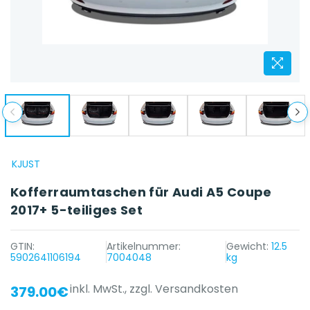
KJUST
Kofferraumtaschen für Audi A5 Coupe
2017+ 5-teiliges Set
GTIN:
Artikelnummer:
Gewicht:
12.5
5902641106194
7004048
kg
inkl. MwSt.,
zzgl. Versandkosten
379.00€
{{ name }} auf {{ platform }}