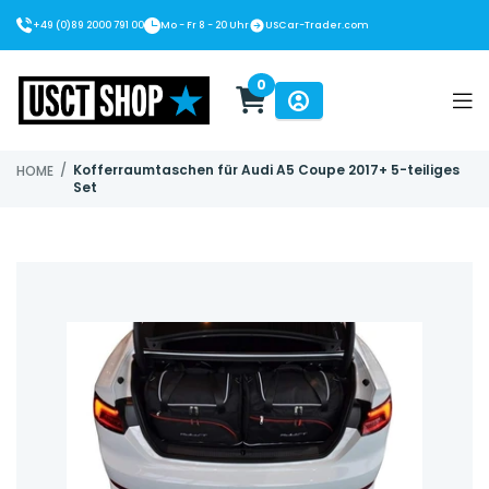
+49 (0)89 2000 791 00
Mo - Fr 8 - 20 Uhr
USCar-Trader.com
0
USCT Shop
/
Kofferraumtaschen für Audi A5 Coupe 2017+ 5-teiliges
HOME
Set