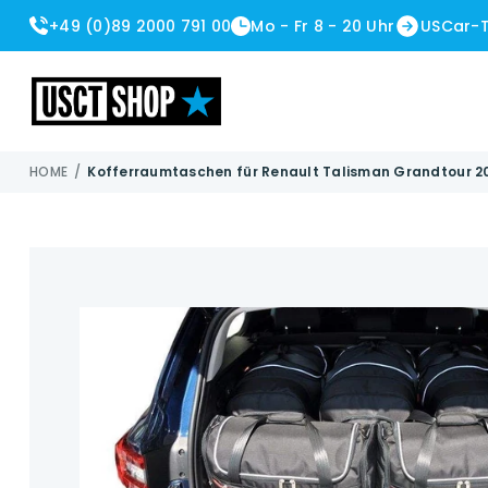
+49 (0)89 2000 791 00
Mo - Fr 8 - 20 Uhr
USCar-
USCT Shop
HOME
/
Kofferraumtaschen für Renault Talisman Grandtour 20