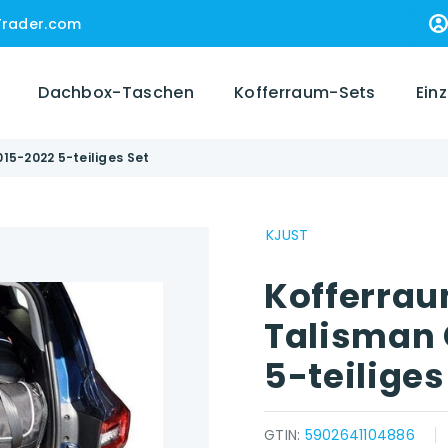
Trader.com
Dachbox-Taschen
Kofferraum-Sets
Ein
15-2022 5-teiliges Set
KJUST
Kofferrau
Talisman 
5-teiliges
GTIN:
5902641104886