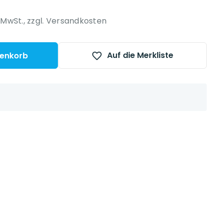
 platform }}
. MwSt.,
zzgl. Versandkosten
Auf die Merkliste
renkorb