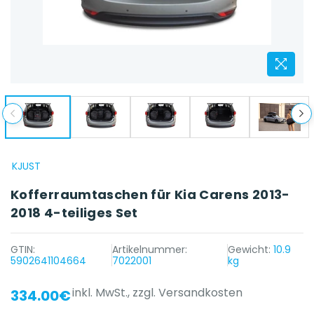
KJUST
Kofferraumtaschen für Kia Carens 2013-
2018 4-teiliges Set
GTIN:
Artikelnummer:
Gewicht:
10.9
5902641104664
7022001
kg
inkl. MwSt.,
zzgl. Versandkosten
334.00€
{{ name }} auf {{ platform }}