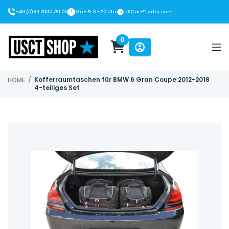
+49 (0)89 2000 791 00
Mo - Fr 8 - 20 Uhr
USCar-Trader.com
0
USCT Shop
/
Kofferraumtaschen für BMW 6 Gran Coupe 2012-2018
HOME
4-teiliges Set