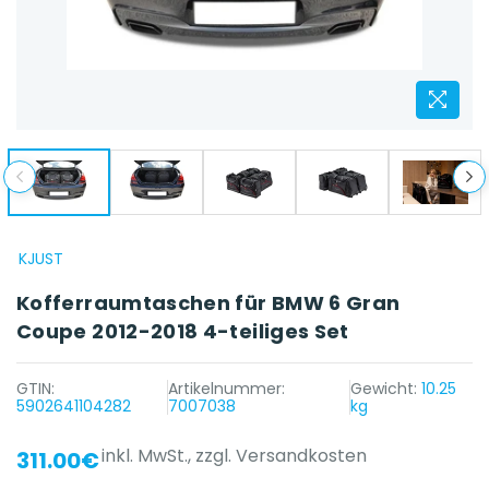
KJUST
Kofferraumtaschen für BMW 6 Gran
Coupe 2012-2018 4-teiliges Set
GTIN:
Artikelnummer:
Gewicht:
10.25
5902641104282
7007038
kg
inkl. MwSt.,
zzgl. Versandkosten
311.00€
{{ name }} auf {{ platform }}