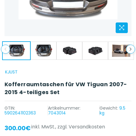
KJUST
Kofferraumtaschen für VW Tiguan 2007-
2015 4-teiliges Set
GTIN:
Artikelnummer:
Gewicht:
9.5
5902641102363
7043014
kg
inkl. MwSt.,
zzgl. Versandkosten
300.00€
{{ name }} auf {{ platform }}