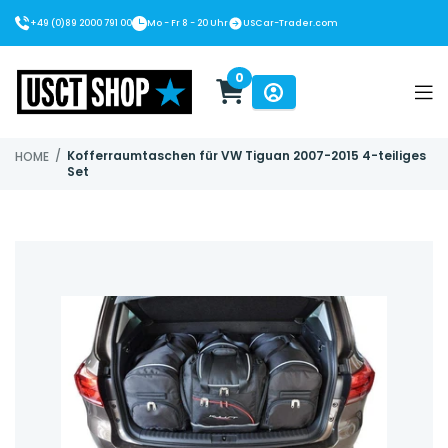
+49 (0)89 2000 791 00
Mo - Fr 8 - 20 Uhr
USCar-Trader.com
0
USCT Shop
/
Kofferraumtaschen für VW Tiguan 2007-2015 4-teiliges
HOME
Set