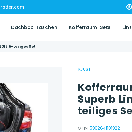
Trader.com
Dachbox-Taschen
Kofferraum-Sets
Ein
015 5-teiliges Set
KJUST
Kofferrau
Superb Li
teiliges S
GTIN:
5902641101922