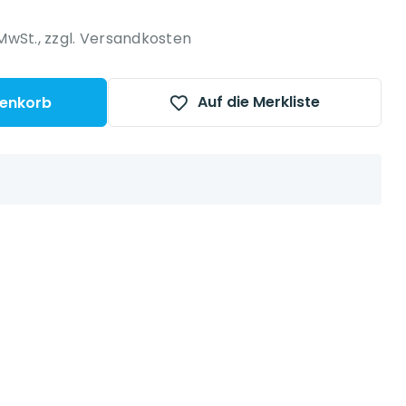
 platform }}
 MwSt.,
zzgl. Versandkosten
Auf die Merkliste
renkorb