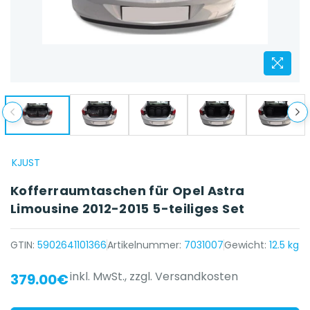
KJUST
Kofferraumtaschen für Opel Astra
Limousine 2012-2015 5-teiliges Set
GTIN:
5902641101366
Artikelnummer:
7031007
Gewicht:
12.5 kg
inkl. MwSt.,
zzgl. Versandkosten
379.00€
{{ name }} auf {{ platform }}