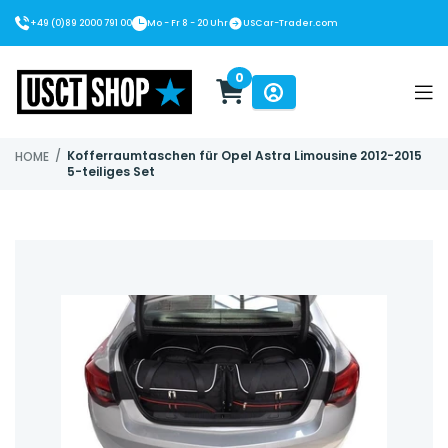
+49 (0)89 2000 791 00
Mo - Fr 8 - 20 Uhr
USCar-Trader.com
0
USCT Shop
/
Kofferraumtaschen für Opel Astra Limousine 2012-2015
HOME
5-teiliges Set