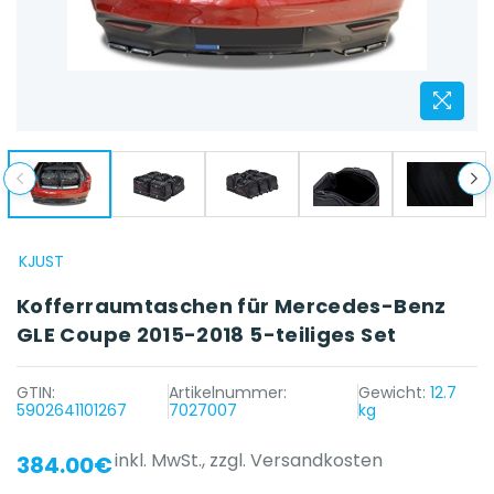
KJUST
Kofferraumtaschen für Mercedes-Benz
GLE Coupe 2015-2018 5-teiliges Set
GTIN:
Artikelnummer:
Gewicht:
12.7
5902641101267
7027007
kg
inkl. MwSt.,
zzgl. Versandkosten
384.00€
{{ name }} auf {{ platform }}