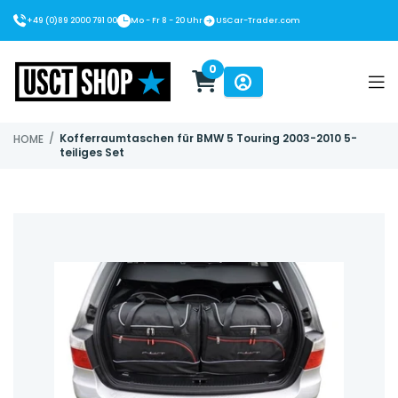
+49 (0)89 2000 791 00
Mo - Fr 8 - 20 Uhr
USCar-Trader.com
0
USCT Shop
/
Kofferraumtaschen für BMW 5 Touring 2003-2010 5-
HOME
teiliges Set