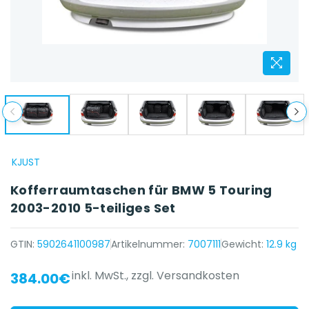
KJUST
Kofferraumtaschen für BMW 5 Touring
2003-2010 5-teiliges Set
GTIN:
5902641100987
Artikelnummer:
7007111
Gewicht:
12.9 kg
inkl. MwSt.,
zzgl. Versandkosten
384.00€
{{ name }} auf {{ platform }}