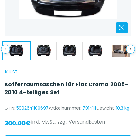
KJUST
Kofferraumtaschen für Fiat Croma 2005-
2010 4-teiliges Set
GTIN:
5902641100697
Artikelnummer:
7014111
Gewicht:
10.3 kg
inkl. MwSt.,
zzgl. Versandkosten
300.00€
{{ name }} auf {{ platform }}