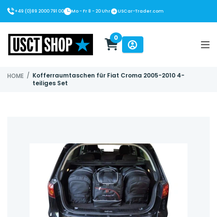
+49 (0)89 2000 791 00
Mo - Fr 8 - 20 Uhr
USCar-Trader.com
0
USCT Shop
/
Kofferraumtaschen für Fiat Croma 2005-2010 4-
HOME
teiliges Set